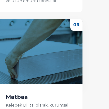
ve uzun ömürlü tabelalar
Kelebek Dijital güvencesiyle! ...
İncele
Matbaa
Kelebek Dijital olarak, kurumsal