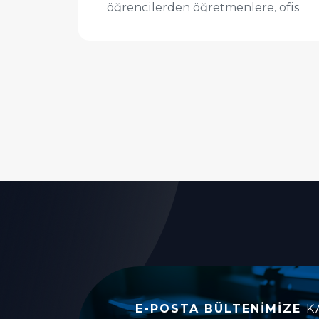
öğrencilerden öğretmenlere, ofis
çalışanlarından esnafa kadar ...
İncele
E-POSTA BÜLTENIMIZE
K