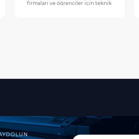
firmaları ve öğrenciler için teknik
çizimlerinizi en doğru ...
İncele
AYDOLUN