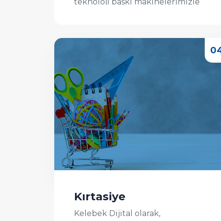
teknoloji baskı makinelerimizle
yüksek çözünürlükte, canlı ...
İncele
Kırtasiye
Kelebek Dijital olarak,