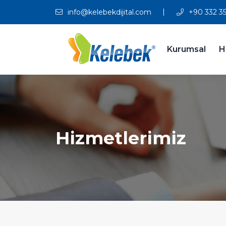
info@kelebekdijital.com
+90 332 35
Kurumsal
H
Hizmetlerimiz