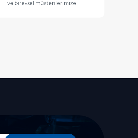
ve bireysel müşterilerimize
yönelik yüksek kaliteli matbaa ...
İncele