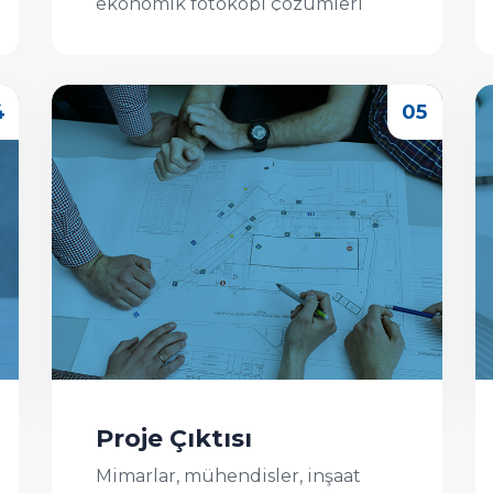
ekonomik fotokopi çözümleri
arıyorsanız doğru yerdesiniz! ...
İncele
Proje Çıktısı
Mimarlar, mühendisler, inşaat