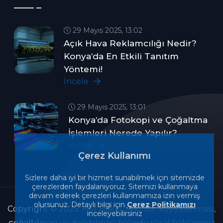
29 Mayıs 2025, 13:02
Açık Hava Reklamcılığı Nedir?
Konya’da En Etkili Tanıtım
Yöntemi!
İncele
29 Mayıs 2025, 13:01
Konya’da Fotokopi ve Çoğaltma
İşlemleri Nerede Yapılır?
İncele
Çerez Kullanımı
Sizlere daha iyi bir hizmet sunabilmek için sitemizde
çerezlerden faydalanıyoruz. Sitemizi kullanmaya
devam ederek çerezleri kullanmamıza izin vermiş
olursunuz. Detaylı bilgi için
Çerez Politikamızı
Copyright © 2025. Her Hakkı Saklıdır. kopyalanması,
inceleyebilirsiniz
çoğaltılması ve dağıtılması halinde yasal haklarımız