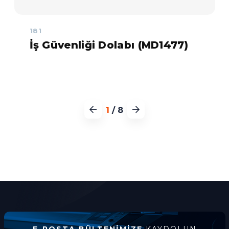
181
İş Güvenliği Dolabı (MD1477)
1
/
8