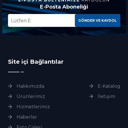
E-POSTA BÜLTENIMIZE
KAYDOLUN
E-Posta Aboneliği
GÖNDER VE KAYDOL
Site içi Bağlantılar
Hakkımızda
E-Katalog
Ürünlerimiz
İletişim
Hizmetlerimiz
Haberler
Foto Galeri