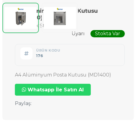
A4 Alüminyum Posta Kutusu
(MD1400)
Örümcek Stand
Uyarı
Stokta Var
ÜRÜN KODU
176
A4 Alüminyum Posta Kutusu (MD1400)
Whatsapp İle Satın Al
Paylaş: